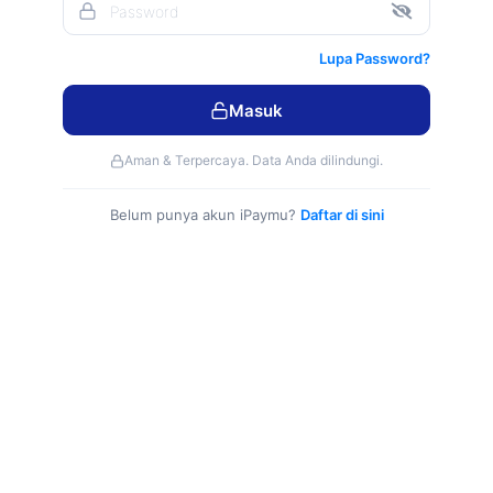
lebih
mudah,
Lupa Password?
1
Akun
untuk
Masuk
semua
Bank,
Aman & Terpercaya. Data Anda dilindungi.
jaringan
VISA,
Belum punya akun iPaymu?
Daftar di sini
MASTER
CARD,
Cash
on
Delivery
(COD),
Cicilan
Tanpa
Kartu
Kredit,
©
2026
dan
Paymu.com
Convenience
PT. Inti