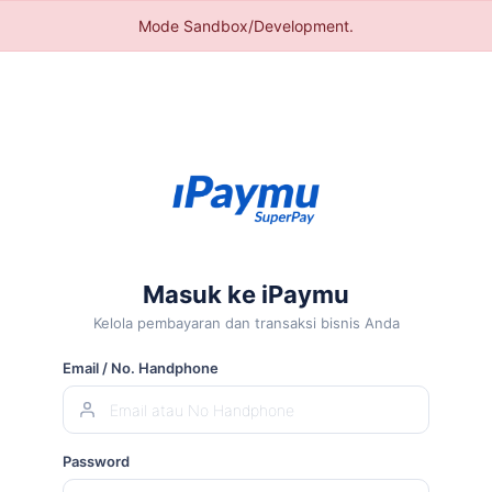
Mode Sandbox/Development.
Dalam
30
Detik
Siap
Menerima
Masuk ke iPaymu
Kelola pembayaran dan transaksi bisnis Anda
Transaksi
Email / No. Handphone
Online
Kami
Password
membuat